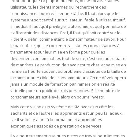
effort pour qui ? La plupart du temps, on se focalise sur les
utilisateurs, les clients internes qui recherchent des
connaissances pour réaliser une tâche. Il faut alors que le
système KM soit centré sur l’utilisateur : facile à utiliser, intuitif,
immédiat. Il faut qu’il privilégie l’autonomie, et qu’il permette de
s’affranchir des distances. Bref, il faut qu’il soit centré sur le
« client », défini comme étant le consommateur de savoir. Pour
le back office, qui se concentrerait sur les connaissances à
transmettre et sur leur mise en forme pour qu’elles
deviennent consommables tout de suite, c’est une autre paire
de manches. La production de savoir coute cher, et sa mise en
forme se heurte souvent au problème classique de la taille de
la communauté cible des consommateurs. On ne développera
jamais un module de formation par immersion en réalité
virtuelle pour un public de trois personnes. Si le nombre de
consommateurs est élevé, alors on pourra investir.
Mais cette vision d’un système de KM avec d’un côté les
sachants et de l’autres les apprenants est un peu fallacieux,
car il se limite alors à la formation et aux modèles
économiques associés de prestation de services.
Il y a heureusement quelques pistes de travail pour limiter les