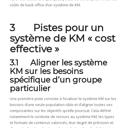
coûts de back office d’un système de KM.
3 Pistes pour un
système de KM « cost
effective »
3.1 Aligner les système
KM sur les besoins
spécifique d’un groupe
particulier
Une première piste consiste à focaliser le système KM sur les
besoins d’une seule population cible et d’aligner toutes ses
composantes sur les objectifs qu’elle poursuit. Cela définit
notamment le contexte de recours au système KM, les types
et formats de contenus valorisés, leur degré de précision et