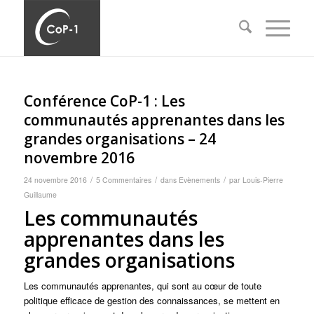
dit :
dit :
dit :
dit :
dit :
Conférence CoP-1 : Les
communautés apprenantes dans les
grandes organisations – 24
novembre 2016
/
/
/
24 novembre 2016
5 Commentaires
dans
Evènements
par
Louis-Pierre
Guillaume
Les communautés
apprenantes dans les
grandes organisations
Les communautés apprenantes, qui sont au cœur de toute
politique efficace de gestion des connaissances, se mettent en