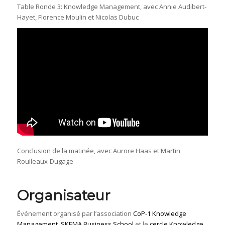
Table Ronde 3: Knowledge Management, avec Annie Audibert-
Hayet, Florence Moulin et Nicolas Dubuc
Conclusion de la matinée, avec Aurore Haas et Martin
Roulleaux-Dugage
Organisateur
Événement organisé par l’association
CoP-1 Knowledge
Management
,
SKEMA Business School
et le
cercle Knowledge