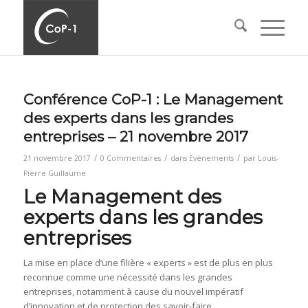
Conférence CoP-1 : Le Management
des experts dans les grandes
entreprises – 21 novembre 2017
/
/
/
21 novembre 2017
0 Commentaires
dans
Evènements
par
Louis-
Pierre Guillaume
Le Management des
experts dans les grandes
entreprises
La mise en place d’une filière « experts » est de plus en plus
reconnue comme une nécessité dans les grandes
entreprises, notamment à cause du nouvel impératif
d’innovation et de protection des savoir-faire.