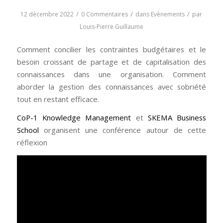
/
/
/
12 décembre 2022
0 Commentaires
dans
Evènements
par
Louis-Pierre Guillaume
Comment concilier les contraintes budgétaires et le
besoin croissant de partage et de capitalisation des
connaissances dans une organisation. Comment
aborder la gestion des connaissances avec sobriété
tout en restant efficace.
CoP-1 Knowledge Management
et
SKEMA Business
School
organisent une conférence autour de cette
réflexion