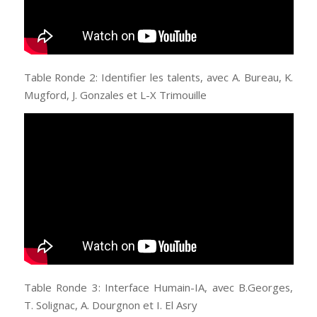
Table Ronde 2: Identifier les talents, avec A. Bureau, K.
Mugford, J. Gonzales et L-X Trimouille
Table Ronde 3: Interface Humain-IA, avec B.Georges,
T. Solignac, A. Dourgnon et I. El Asry