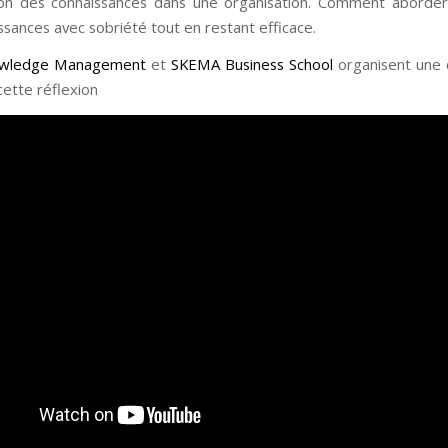
tion des connaissances dans une organisation. Comment aborder
ssances avec sobriété tout en restant efficace.
owledge Management
et
SKEMA Business School
organisent une 
cette réflexion