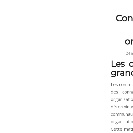
Con
o
24 
Les 
grand
Les commun
des conn
organisat
déterminant
communau
organisatio
Cette mat