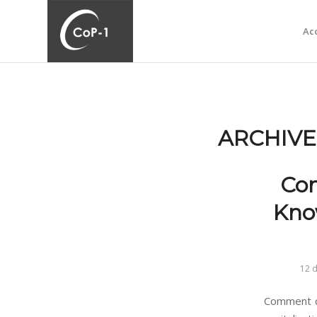
Acc
ARCHIVE
Con
Kno
12 
Comment co