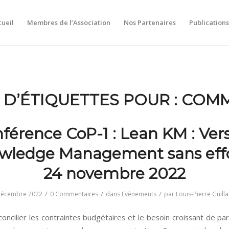
ueil
Membres de l’Association
Nos Partenaires
Publications
 D’ÉTIQUETTES POUR :
COM
férence CoP-1 : Lean KM : Ver
wledge Management sans effo
24 novembre 2022
/
/
/
décembre 2022
0 Commentaires
dans
Evènements
par
Louis-Pierre Guil
ncilier les contraintes budgétaires et le besoin croissant de pa