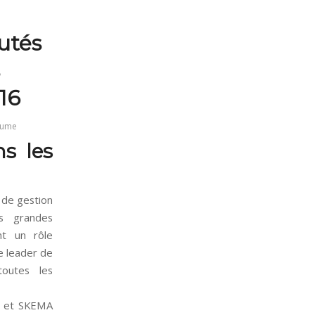
utés
16
laume
s les
 de gestion
s grandes
nt un rôle
de leader de
outes les
t et SKEMA