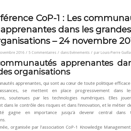
férence CoP-1 : Les communa
apprenantes dans les grandes
rganisations – 24 novembre 20
/
/
/
novembre 2016
5 Commentaires
dans
Evènements
par
Louis-Pierre Guil
communautés apprenantes dan
es organisations
autés apprenantes, qui sont au cœur de toute politique efficace
aissances, se mettent en place progressivement dans le
ions, soutenues par les technologies numériques. Elles joue
 dans le contrôle des risques et dans l’innovation, et le métier 
té gagne en importance jusqu’à devenir central dans t
ns.
inée, organisée par l’association CoP-1 Knowledge Managemen