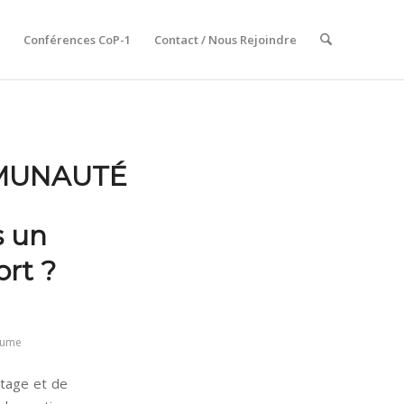
Conférences CoP-1
Contact / Nous Rejoindre
MUNAUTÉ
s un
rt ?
laume
rtage et de