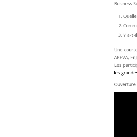
Business S
Quelle
Commen
Y a-t-
Une courte
AREVA, Eng
Les partic
les grande
Ouverture 