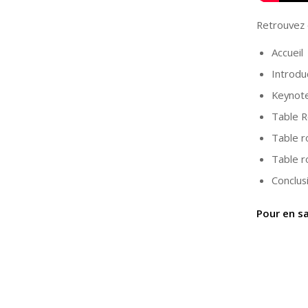
Retrouvez e
Accueil
Introdu
Keynote
Table R
Table r
Table r
Conclus
Pour en sa